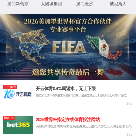
党旗飘扬大漠 践行绿色使命——9001金莎官网开展庆祝...
青海沼泽类湿地健康状况综合评价项目进展
以脚步丈量雪域 以监测守护生灵——我院团队启动果洛...
9001金莎官网组织开展2023级安全教育主题年级会
通知公告
青海师范大学2026年9001金莎官网硕士研究生招生 调剂考生复试名单
青海师范大学2026年9001金莎官网硕士研究生招生调剂考生复试名单（
青海师范大学2026年9001金莎官网硕士研究生招生调剂考生复试名单
青海师范大学9001金莎官网2026年硕士研究生 招生调剂实施细则
青海师范大学9001金莎官网2026年硕士研究生复试录取实施细则